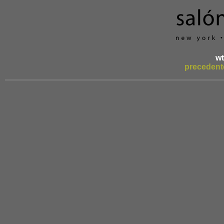
wt
precedent